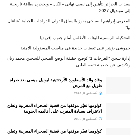
سيدات الجزائر يتأهلن إلى نصف نهائي «الكان» ويحجزن بطاقة تاريخية
إلى مونديال 2027
المغربي إبراهيم الصباحي يفوز بالسباق الدولي للدراجات الجبلية “شانتال
بيا”
التشكيلة الرسمية للبؤات الأطلس أمام جنوب إفريقيا
حموشي يؤشر على تعيينات جديدة في مناصب المسؤولية الأمنية
إدارة سجن “العرجات 1” تُوضح حقيقة الوضع الصحي للسجين محمد زيان
وتكشف عن حصيلة تتبعه الطبي
وفاة والد الأسطورة الأرجنتينية ليونيل ميسي بعد صراه
طويل مع المرض
أغسطس 8, 2026
كولومبيا تغيّر موقفها من قضية الصحراء المغربية وتعلن
الاعتراف بسيادة المغرب على أقاليمه الجنوبية
أغسطس 8, 2026
كولومبيا تغيّر موقفها من قضية الصحراء المغربية وتعلن