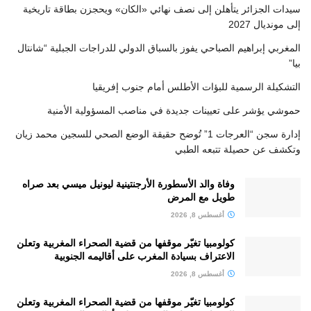
سيدات الجزائر يتأهلن إلى نصف نهائي «الكان» ويحجزن بطاقة تاريخية
إلى مونديال 2027
المغربي إبراهيم الصباحي يفوز بالسباق الدولي للدراجات الجبلية “شانتال
بيا”
التشكيلة الرسمية للبؤات الأطلس أمام جنوب إفريقيا
حموشي يؤشر على تعيينات جديدة في مناصب المسؤولية الأمنية
إدارة سجن “العرجات 1” تُوضح حقيقة الوضع الصحي للسجين محمد زيان
وتكشف عن حصيلة تتبعه الطبي
وفاة والد الأسطورة الأرجنتينية ليونيل ميسي بعد صراه
طويل مع المرض
أغسطس 8, 2026
كولومبيا تغيّر موقفها من قضية الصحراء المغربية وتعلن
الاعتراف بسيادة المغرب على أقاليمه الجنوبية
أغسطس 8, 2026
كولومبيا تغيّر موقفها من قضية الصحراء المغربية وتعلن