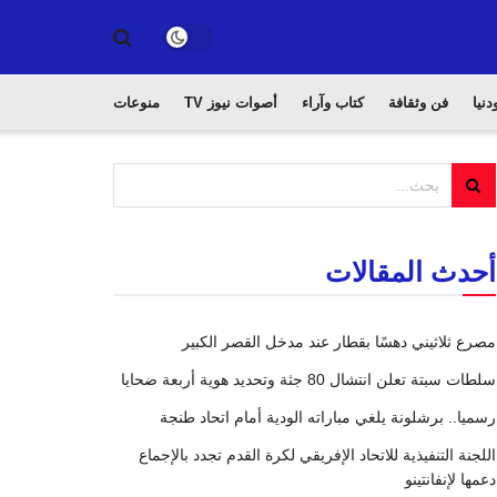
دنيا
فن وثقافة
كتاب وآراء
أصوات نيوز TV
منوعات
أحدث المقالات
مصرع ثلاثيني دهسًا بقطار عند مدخل القصر الكبير
سلطات سبتة تعلن انتشال 80 جثة وتحديد هوية أربعة ضحايا
رسميا.. برشلونة يلغي مباراته الودية أمام اتحاد طنجة
اللجنة التنفيذية للاتحاد الإفريقي لكرة القدم تجدد بالإجماع
دعمها لإنفانتينو