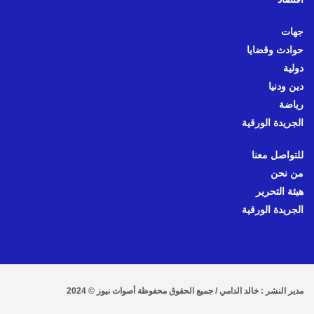
جهات
حوادث وقضايا
دولية
دين ودنيا
رياضة
الجريدة الورقية
للتواصل معنا
من نحن
هيئة التحرير
الجريدة الورقية
مدير النشر : خالد الدامي / جميع الحقوق محفوظة أصوات نيوز © 2024