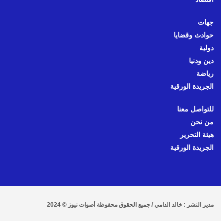
جهات
حوادث وقضايا
دولية
دين ودنيا
رياضة
الجريدة الورقية
للتواصل معنا
من نحن
هيئة التحرير
الجريدة الورقية
مدير النشر : خالد الدامي / جميع الحقوق محفوظة أصوات نيوز © 2024