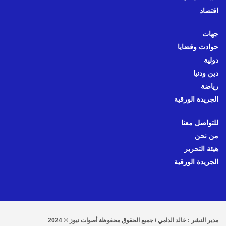
اقتصاد
جهات
حوادث وقضايا
دولية
دين ودنيا
رياضة
الجريدة الورقية
للتواصل معنا
من نحن
هيئة التحرير
الجريدة الورقية
مدير النشر : خالد الدامي / جميع الحقوق محفوظة أصوات نيوز © 2024