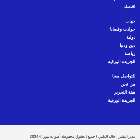
اقتصاد
جهات
حوادث وقضايا
دولية
دين ودنيا
رياضة
الجريدة الورقية
للتواصل معنا
من نحن
هيئة التحرير
الجريدة الورقية
مدير النشر : خالد الدامي / جميع الحقوق محفوظة أصوات نيوز © 2024