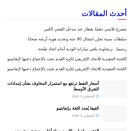
أحدث المقالات
مصرع ثلاثيني دهسًا بقطار عند مدخل القصر الكبير
سلطات سبتة تعلن انتشال 80 جثة وتحديد هوية أربعة ضحايا
رسميا.. برشلونة يلغي مباراته الودية أمام اتحاد طنجة
اللجنة التنفيذية للاتحاد الإفريقي لكرة القدم تجدد بالإجماع دعمها لإنفانتينو
اللجنة التنفيذية للاتحاد الإفريقي لكرة القدم تجدد بالإجماع دعمها لإنفانتينو
أسعار النفط ترتفع مع استمرار المخاوف بشأن إمدادات
الشرق الأوسط
أغسطس 6, 2026
الفيفا يُجدد الثقة بـإنفانتينو
أغسطس 6, 2026
الذهب يواصل مكاسبه ويبلغ أعلى مستوى منذ يونيو