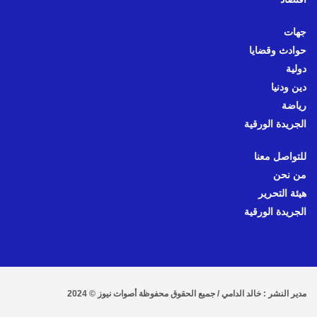
جهات
حوادث وقضايا
دولية
دين ودنيا
رياضة
الجريدة الورقية
للتواصل معنا
من نحن
هيئة التحرير
الجريدة الورقية
مدير النشر : خالد الدامي / جميع الحقوق محفوظة أصوات نيوز © 2024