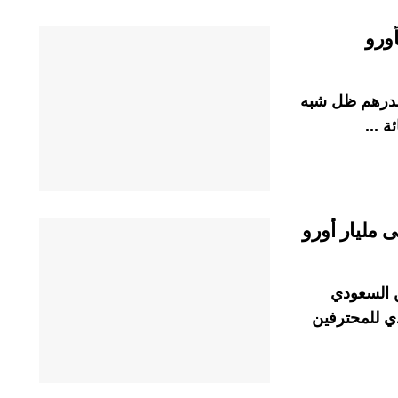
ورو
الدرهم ظل شبه
 مليار أورو
 السعودي
دي للمحترفين