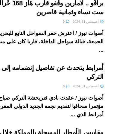
برافُو .. لاماري
ست نساء وثمانية قاصرين
أغسطس 31, 2024
0
أصوات نيوز / اعترض خفر السواحل التابع للبحري
...
أمرابط يتحدث عن تفاصيل إنضمامه إلى 
التركي
أغسطس 31, 2024
0
أصوات نيوز / عقدت نادي فنربخشة التركي صباح
مؤتمرا صحافيا لتقديم نجمه الجديد الدولي المغر
أمرابط الذي ...