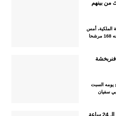
ن وقْفو قارب هَاز 168 حْراك من بينهم
ة الملكية، أمس
الجمعة، قبالة سواحل الداخلة، قاربا كان على متنه 168 مرشحا
فنربخشة
 يومه السبت
بي سفيان
مقاييس الأمطار المسجلة بالمملكة خلال الـ 24 ساعة