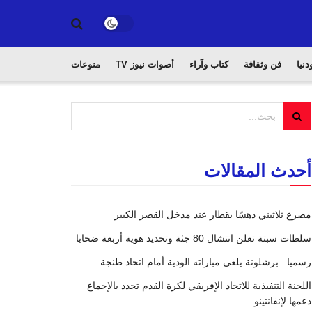
دنيا
فن وثقافة
كتاب وآراء
أصوات نيوز TV
منوعات
أحدث المقالات
مصرع ثلاثيني دهسًا بقطار عند مدخل القصر الكبير
سلطات سبتة تعلن انتشال 80 جثة وتحديد هوية أربعة ضحايا
رسميا.. برشلونة يلغي مباراته الودية أمام اتحاد طنجة
اللجنة التنفيذية للاتحاد الإفريقي لكرة القدم تجدد بالإجماع
دعمها لإنفانتينو