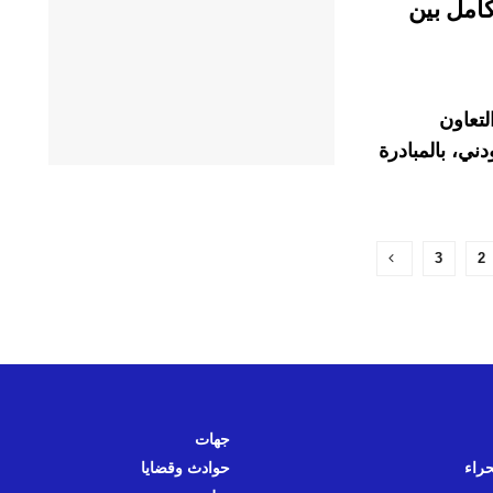
كامل بين
تعاون
ـ 50 المنعقدة بياودني، بالمبادرة
3
2
جهات
حراء
حوادث وقضايا