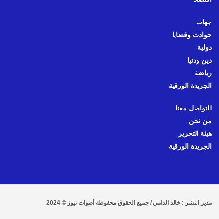
جهات
حوادث وقضايا
دولية
دين ودنيا
رياضة
الجريدة الورقية
للتواصل معنا
من نحن
هيئة التحرير
الجريدة الورقية
مدير النشر : خالد الدامي / جميع الحقوق محفوظة أصوات نيوز © 2024