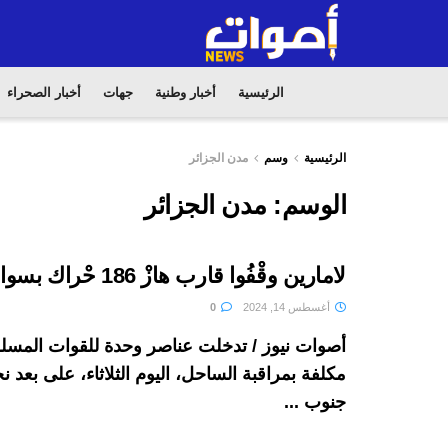
الرئيسية
أخبار وطنية
جهات
أخبار الصحراء
الرئيسية
وسم
مدن الجزائر
الوسم:
مدن الجزائر
لامارين وقْفُوا قارب هازْ 186 حْراك بسواحل بئر كندوز
أغسطس 14, 2024
0
أصوات نيوز / تدخلت عناصر وحدة للقوات المسلح
جنوب ...