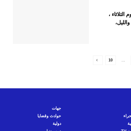
 الثلاثاء ،
الليل،
10
…
جهات
حراء
حوادث وقضايا
ية
دولية
 TV
دين ودنيا