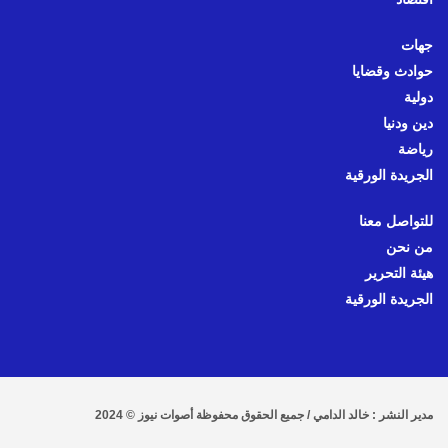
جهات
حوادث وقضايا
دولية
دين ودنيا
رياضة
الجريدة الورقية
للتواصل معنا
من نحن
هيئة التحرير
الجريدة الورقية
مدير النشر : خالد الدامي / جميع الحقوق محفوظة أصوات نيوز © 2024