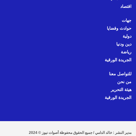
اقتصاد
جهات
حوادث وقضايا
دولية
دين ودنيا
رياضة
الجريدة الورقية
للتواصل معنا
من نحن
هيئة التحرير
الجريدة الورقية
مدير النشر : خالد الدامي / جميع الحقوق محفوظة أصوات نيوز © 2024