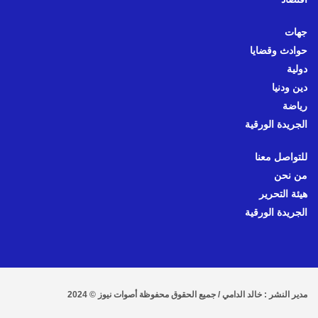
جهات
حوادث وقضايا
دولية
دين ودنيا
رياضة
الجريدة الورقية
للتواصل معنا
من نحن
هيئة التحرير
الجريدة الورقية
مدير النشر : خالد الدامي / جميع الحقوق محفوظة أصوات نيوز © 2024