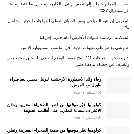
سيدات الجزائر يتأهلن إلى نصف نهائي «الكان» ويحجزن بطاقة تاريخية
إلى مونديال 2027
المغربي إبراهيم الصباحي يفوز بالسباق الدولي للدراجات الجبلية “شانتال
بيا”
التشكيلة الرسمية للبؤات الأطلس أمام جنوب إفريقيا
حموشي يؤشر على تعيينات جديدة في مناصب المسؤولية الأمنية
إدارة سجن “العرجات 1” تُوضح حقيقة الوضع الصحي للسجين محمد زيان
وتكشف عن حصيلة تتبعه الطبي
وفاة والد الأسطورة الأرجنتينية ليونيل ميسي بعد صراه
طويل مع المرض
أغسطس 8, 2026
كولومبيا تغيّر موقفها من قضية الصحراء المغربية وتعلن
الاعتراف بسيادة المغرب على أقاليمه الجنوبية
أغسطس 8, 2026
كولومبيا تغيّر موقفها من قضية الصحراء المغربية وتعلن