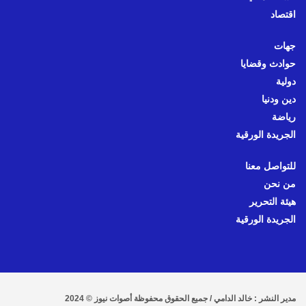
اقتصاد
جهات
حوادث وقضايا
دولية
دين ودنيا
رياضة
الجريدة الورقية
للتواصل معنا
من نحن
هيئة التحرير
الجريدة الورقية
مدير النشر : خالد الدامي / جميع الحقوق محفوظة أصوات نيوز © 2024