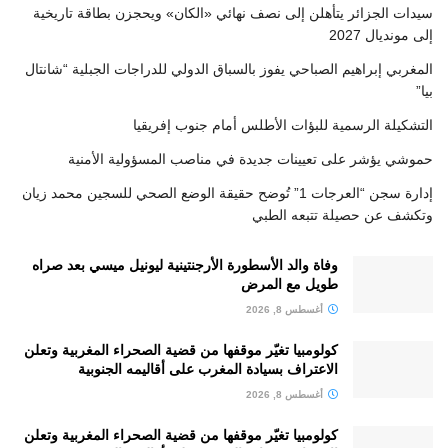
سيدات الجزائر يتأهلن إلى نصف نهائي «الكان» ويحجزن بطاقة تاريخية
إلى مونديال 2027
المغربي إبراهيم الصباحي يفوز بالسباق الدولي للدراجات الجبلية “شانتال
بيا”
التشكيلة الرسمية للبؤات الأطلس أمام جنوب إفريقيا
حموشي يؤشر على تعيينات جديدة في مناصب المسؤولية الأمنية
إدارة سجن “العرجات 1” تُوضح حقيقة الوضع الصحي للسجين محمد زيان
وتكشف عن حصيلة تتبعه الطبي
وفاة والد الأسطورة الأرجنتينية ليونيل ميسي بعد صراه
طويل مع المرض
أغسطس 8, 2026
كولومبيا تغيّر موقفها من قضية الصحراء المغربية وتعلن
الاعتراف بسيادة المغرب على أقاليمه الجنوبية
أغسطس 8, 2026
كولومبيا تغيّر موقفها من قضية الصحراء المغربية وتعلن