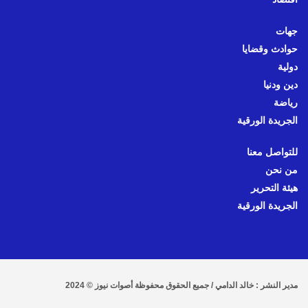
جهات
حوادث وقضايا
دولية
دين ودنيا
رياضة
الجريدة الورقية
للتواصل معنا
من نحن
هيئة التحرير
الجريدة الورقية
مدير النشر : خالد الدامي / جميع الحقوق محفوظة أصوات نيوز © 2024