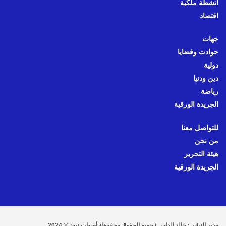
أنشطة ملكية
اقتصاد
جهات
حوادث وقضايا
دولية
دين ودنيا
رياضة
الجريدة الورقية
للتواصل معنا
من نحن
هيئة التحرير
الجريدة الورقية
مدير النشر : خالد الدامي / جميع الحقوق محفوظة أصوات نيوز © 2024