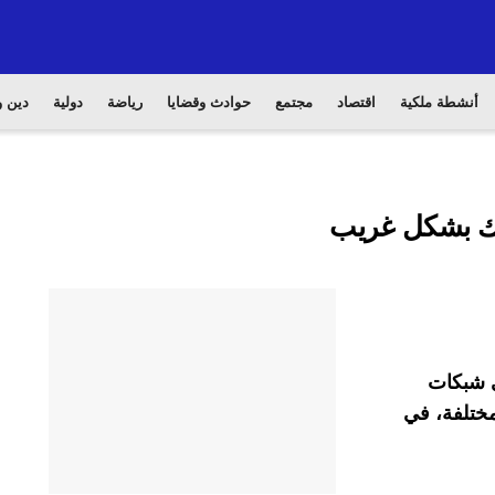
أنشطة ملكية
اقتصاد
مجتمع
حوادث وقضايا
رياضة
دولية
دين و
وك بشكل غريب
ي شبكات
مختلفة، في