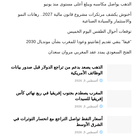
الذهب يواصل مكاسبه ويبلغ أعلى مستوى منذ يونيو
أخنوش يكشف مرتكزات مشروع قانون مالية 2027.. رهانات النمو
والاستثمار والسيادة الصناعية
توقعات أحوال الطقس اليوم الخميس
“فيفا” ينفي تقديم إنفانتينو وعودا للمغرب بشأن مونديال 2030
الفتح السعودي يمدد عقد المغربي مروان سعدان
الذهب يصعد بدعم من تراجع الدولار قبل صدور بيانات
الوظائف الأمريكية
أغسطس 5, 2026
المغرب يصطدم بجنوب إفريقيا في ربع نهائي كأس
إفريقيا للسيدات
أغسطس 5, 2026
أسعار النفط تواصل التراجع مع انحسار التوترات في
الشرق الأوسط
أغسطس 5, 2026