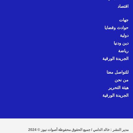
اقتصاد
جهات
حوادث وقضايا
دولية
دين ودنيا
رياضة
الجريدة الورقية
للتواصل معنا
من نحن
هيئة التحرير
الجريدة الورقية
مدير النشر : خالد الدامي / جميع الحقوق محفوظة أصوات نيوز © 2024