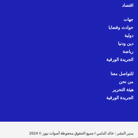
اقتصاد
جهات
حوادث وقضايا
دولية
دين ودنيا
رياضة
الجريدة الورقية
للتواصل معنا
من نحن
هيئة التحرير
الجريدة الورقية
مدير النشر : خالد الدامي / جميع الحقوق محفوظة أصوات نيوز © 2024