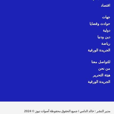
اقتصاد
جهات
حوادث وقضايا
دولية
دين ودنيا
رياضة
الجريدة الورقية
للتواصل معنا
من نحن
هيئة التحرير
الجريدة الورقية
مدير النشر : خالد الدامي / جميع الحقوق محفوظة أصوات نيوز © 2024