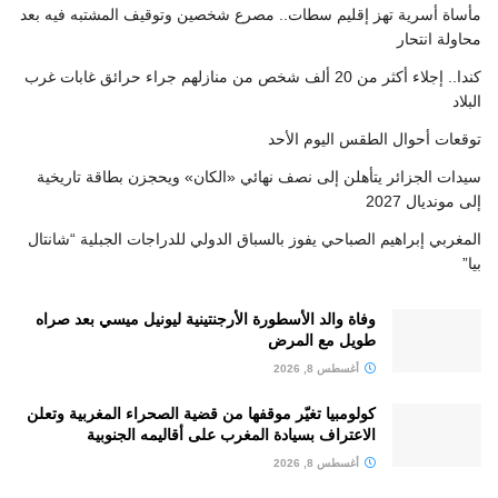
مأساة أسرية تهز إقليم سطات.. مصرع شخصين وتوقيف المشتبه فيه بعد
محاولة انتحار
كندا.. إجلاء أكثر من 20 ألف شخص من منازلهم جراء حرائق غابات غرب
البلاد
توقعات أحوال الطقس اليوم الأحد
سيدات الجزائر يتأهلن إلى نصف نهائي «الكان» ويحجزن بطاقة تاريخية
إلى مونديال 2027
المغربي إبراهيم الصباحي يفوز بالسباق الدولي للدراجات الجبلية “شانتال
بيا”
وفاة والد الأسطورة الأرجنتينية ليونيل ميسي بعد صراه
طويل مع المرض
أغسطس 8, 2026
كولومبيا تغيّر موقفها من قضية الصحراء المغربية وتعلن
الاعتراف بسيادة المغرب على أقاليمه الجنوبية
أغسطس 8, 2026