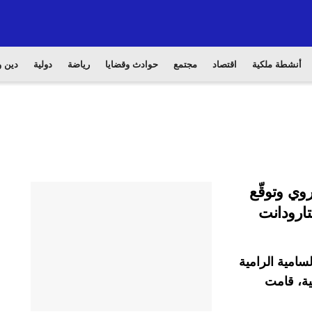
أنشطة ملكية
اقتصاد
مجتمع
حوادث وقضايا
رياضة
دولية
دين و
وي وتوقّع
تارودانت
سامية الرامية
بية، قامت