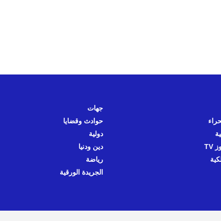
جهات
حراء
حوادث وقضايا
ية
دولية
 TV
دين ودنيا
كية
رياضة
الجريدة الورقية