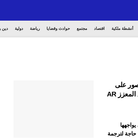
أنشطة ملكية
اقتصاد
مجتمع
حوادث وقضايا
رياضة
دولية
دين و
ص بالصور على
الويب باستخدام تقنية الترجمة عبر الواقع المعزز AR
 يواجهها
حاجة لترجمة