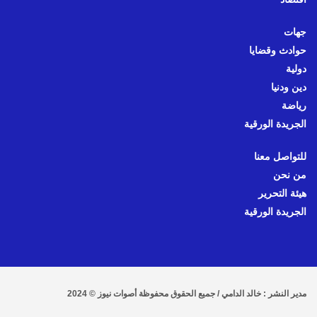
جهات
حوادث وقضايا
دولية
دين ودنيا
رياضة
الجريدة الورقية
للتواصل معنا
من نحن
هيئة التحرير
الجريدة الورقية
مدير النشر : خالد الدامي / جميع الحقوق محفوظة أصوات نيوز © 2024