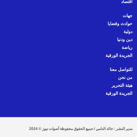
اقتصاد
جهات
حوادث وقضايا
دولية
دين ودنيا
رياضة
الجريدة الورقية
للتواصل معنا
من نحن
هيئة التحرير
الجريدة الورقية
مدير النشر : خالد الدامي / جميع الحقوق محفوظة أصوات نيوز © 2024