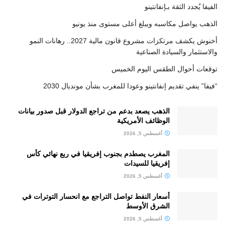
الفيفا يُجدد الثقة بـإنفانتينو
الذهب يواصل مكاسبه ويبلغ أعلى مستوى منذ يونيو
أخنوش يكشف مرتكزات مشروع قانون مالية 2027.. رهانات النمو
والاستثمار والسيادة الصناعية
توقعات أحوال الطقس اليوم الخميس
“فيفا” ينفي تقديم إنفانتينو وعودا للمغرب بشأن مونديال 2030
الذهب يصعد بدعم من تراجع الدولار قبل صدور بيانات
الوظائف الأمريكية
أغسطس 5, 2026
المغرب يصطدم بجنوب إفريقيا في ربع نهائي كأس
إفريقيا للسيدات
أغسطس 5, 2026
أسعار النفط تواصل التراجع مع انحسار التوترات في
الشرق الأوسط
أغسطس 5, 2026