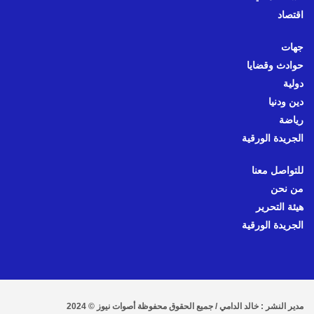
اقتصاد
جهات
حوادث وقضايا
دولية
دين ودنيا
رياضة
الجريدة الورقية
للتواصل معنا
من نحن
هيئة التحرير
الجريدة الورقية
مدير النشر : خالد الدامي / جميع الحقوق محفوظة أصوات نيوز © 2024