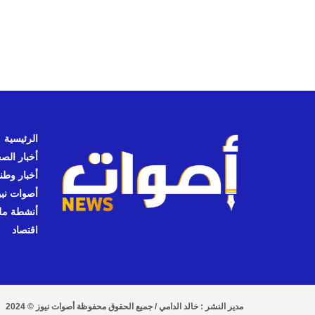
الرئيسية
أخبار الص
أخبار وطن
أصوات نيوز
أنشطة مل
اقتصاد
مدير النشر : خالد الدامي / جميع الحقوق محفوظة أصوات نيوز © 2024