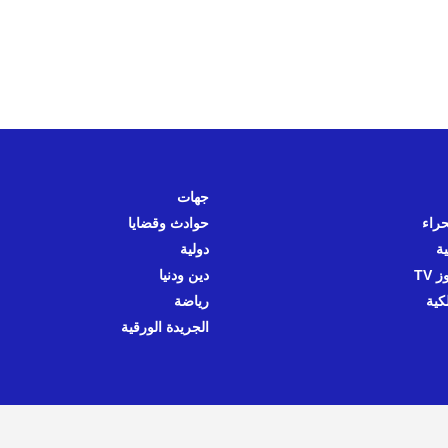
جهات
حراء
حوادث وقضايا
ية
دولية
 TV
دين ودنيا
كية
رياضة
الجريدة الورقية