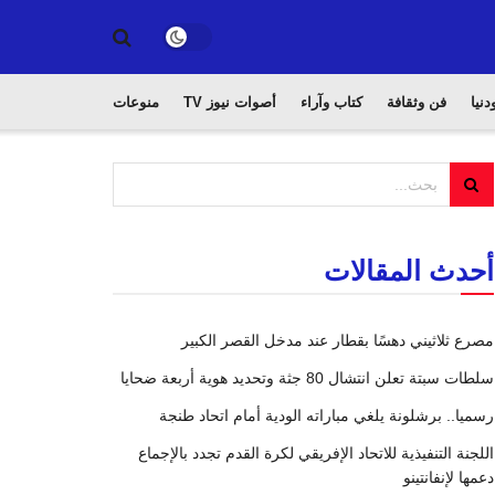
دنيا
فن وثقافة
كتاب وآراء
أصوات نيوز TV
منوعات
أحدث المقالات
مصرع ثلاثيني دهسًا بقطار عند مدخل القصر الكبير
سلطات سبتة تعلن انتشال 80 جثة وتحديد هوية أربعة ضحايا
رسميا.. برشلونة يلغي مباراته الودية أمام اتحاد طنجة
اللجنة التنفيذية للاتحاد الإفريقي لكرة القدم تجدد بالإجماع
دعمها لإنفانتينو