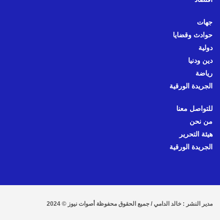
جهات
حوادث وقضايا
دولية
دين ودنيا
رياضة
الجريدة الورقية
للتواصل معنا
من نحن
هيئة التحرير
الجريدة الورقية
مدير النشر : خالد الدامي / جميع الحقوق محفوظة أصوات نيوز © 2024