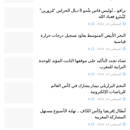
برافو .. بُوليس فاس شْدو 8 ديال الحراس “مْزورين”
كيْبتَزو فعباد الله
أغسطس 14, 2024
0
البحر الأبيض المتوسط يعاود تسجيل درجات حرارة
قياسية
أغسطس 14, 2024
0
تشاد تجدد التأكيد على موقفها الثابت المؤيد للوحدة
الترابية للمغرب
أغسطس 14, 2024
0
النجم البرازيلي نيمار يشارك في كأس العالم
للرياضات الإلكترونية
أغسطس 14, 2024
0
أبطال إفريقيا وكأس الكاف .. نهاية الأسبوع مستهل
المشاركة المغربية
أغسطس 14, 2024
0