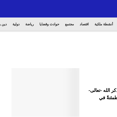
أنشطة ملكية
اقتصاد
مجتمع
حوادث وقضايا
رياضة
دولية
دين و
ر الله -تعالى-
مئنةً في