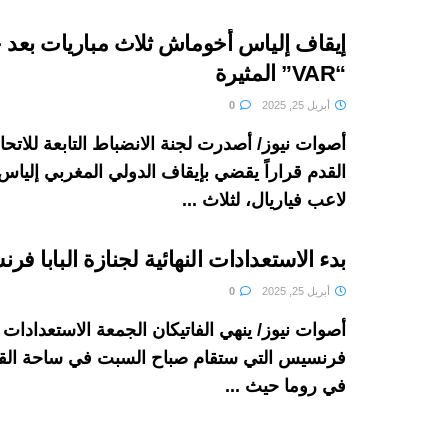
إيقاف إلياس أخوماش ثلاث مباريات بعد ح
“VAR” المثيرة
أبريل 25, 2025
0
أصوات نيوز/ أصدرت لجنة الانضباط التابعة للاتحاد
القدم قراراً يقضي بإيقاف الدولي المغربي إليا
لاعب فياريال، لثلاث ...
بدء الاستعدادات النهائية لجنازة البابا ف
أبريل 25, 2025
0
أصوات نيوز/ ينهي الفاتيكان الجمعة الاستعدادات لج
فرنسيس التي ستقام صباح السبت في ساحة ا
في روما حيث ...