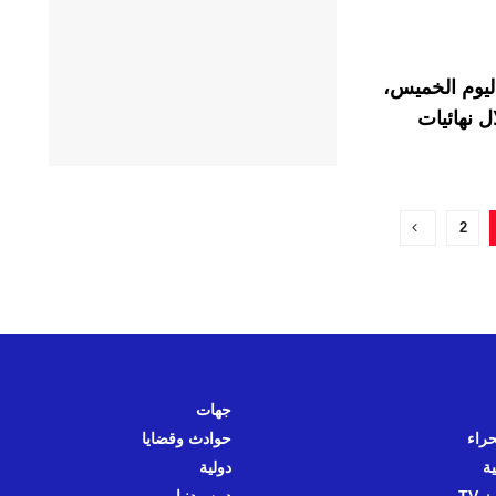
اليوم الخميس،
 التسلل شبه الآلي (SAOT) خلال نهائيات
2
جهات
حراء
حوادث وقضايا
ية
دولية
 TV
دين ودنيا