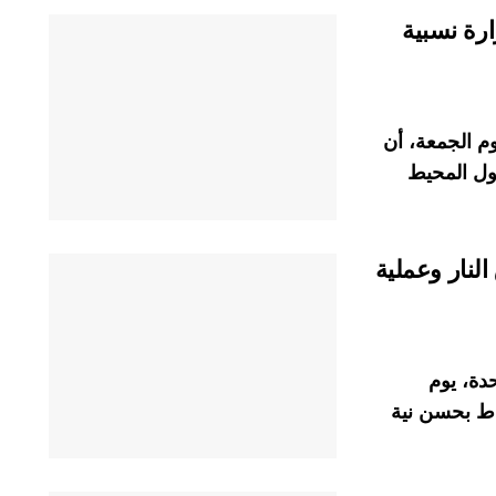
رة نسبية
يوم الجمعة، أن
ول المحيط
لنار وعملية
دة، يوم
اط بحسن نية