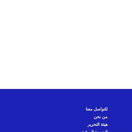
للتواصل معنا
من نحن
هيئة التحرير
الجريدة الورقية