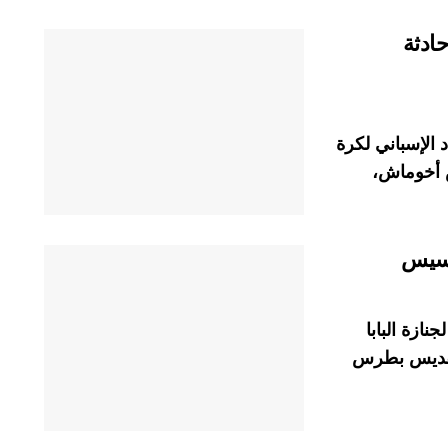
ادثة
 الإسباني لكرة
س أخوماش،
رنسيس
نازة البابا
لقديس بطرس