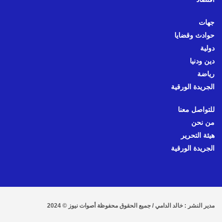
جهات
حوادث وقضايا
دولية
دين ودنيا
رياضة
الجريدة الورقية
للتواصل معنا
من نحن
هيئة التحرير
الجريدة الورقية
مدير النشر : خالد الدامي / جميع الحقوق محفوظة أصوات نيوز © 2024