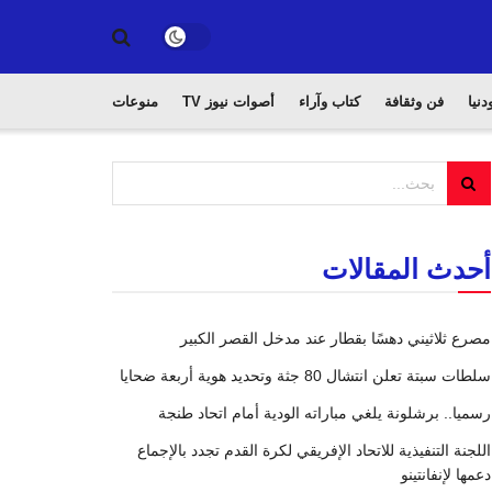
دنيا
فن وثقافة
كتاب وآراء
أصوات نيوز TV
منوعات
أحدث المقالات
مصرع ثلاثيني دهسًا بقطار عند مدخل القصر الكبير
سلطات سبتة تعلن انتشال 80 جثة وتحديد هوية أربعة ضحايا
رسميا.. برشلونة يلغي مباراته الودية أمام اتحاد طنجة
اللجنة التنفيذية للاتحاد الإفريقي لكرة القدم تجدد بالإجماع
دعمها لإنفانتينو