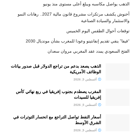
الذهب يواصل مكاسبه ويبلغ أعلى مستوى منذ يونيو
أخنوش يكشف مرتكزات مشروع قانون مالية 2027.. رهانات النمو
والاستثمار والسيادة الصناعية
توقعات أحوال الطقس اليوم الخميس
“فيفا” ينفي تقديم إنفانتينو وعودا للمغرب بشأن مونديال 2030
الفتح السعودي يمدد عقد المغربي مروان سعدان
الذهب يصعد بدعم من تراجع الدولار قبل صدور بيانات
الوظائف الأمريكية
أغسطس 5, 2026
المغرب يصطدم بجنوب إفريقيا في ربع نهائي كأس
إفريقيا للسيدات
أغسطس 5, 2026
أسعار النفط تواصل التراجع مع انحسار التوترات في
الشرق الأوسط
أغسطس 5, 2026