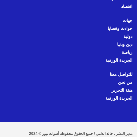
اقتصاد
جهات
حوادث وقضايا
دولية
دين ودنيا
رياضة
الجريدة الورقية
للتواصل معنا
من نحن
هيئة التحرير
الجريدة الورقية
مدير النشر : خالد الدامي / جميع الحقوق محفوظة أصوات نيوز © 2024