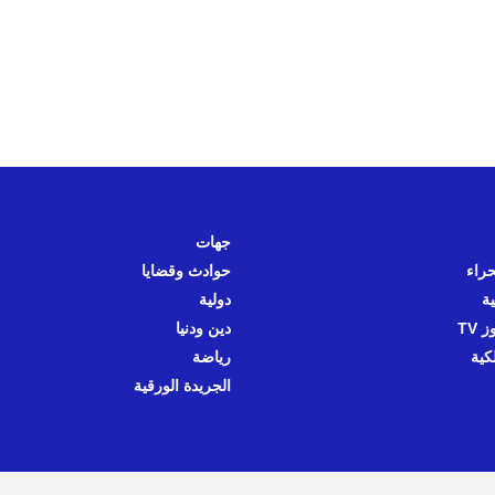
جهات
حراء
حوادث وقضايا
ية
دولية
 TV
دين ودنيا
كية
رياضة
الجريدة الورقية