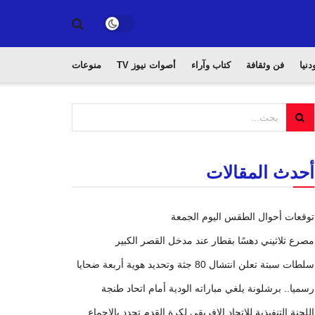
دنيا
فن وثقافة
كتاب وآراء
أصوات نيوز TV
منوعات
أحدث المقالات
توقعات أحوال الطقس اليوم الجمعة
مصرع ثلاثيني دهسًا بقطار عند مدخل القصر الكبير
سلطات سبتة تعلن انتشال 80 جثة وتحديد هوية أربعة ضحايا
رسميا.. برشلونة يلغي مباراته الودية أمام اتحاد طنجة
اللجنة التنفيذية للاتحاد الإفريقي لكرة القدم تجدد بالإجماع