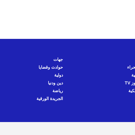
جهات
حراء
حوادث وقضايا
ية
دولية
 TV
دين ودنيا
كية
رياضة
الجريدة الورقية