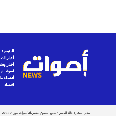
الرئيسية
أخبار الص
أخبار وطن
أصوات نيوز
أنشطة مل
اقتصاد
مدير النشر : خالد الدامي / جميع الحقوق محفوظة أصوات نيوز © 2024