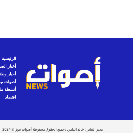
الرئيسية
أخبار الص
أخبار وطن
أصوات نيوز
أنشطة مل
اقتصاد
مدير النشر : خالد الدامي / جميع الحقوق محفوظة أصوات نيوز © 2024