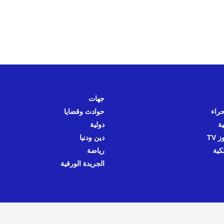
جهات
حراء
حوادث وقضايا
ية
دولية
 TV
دين ودنيا
كية
رياضة
الجريدة الورقية