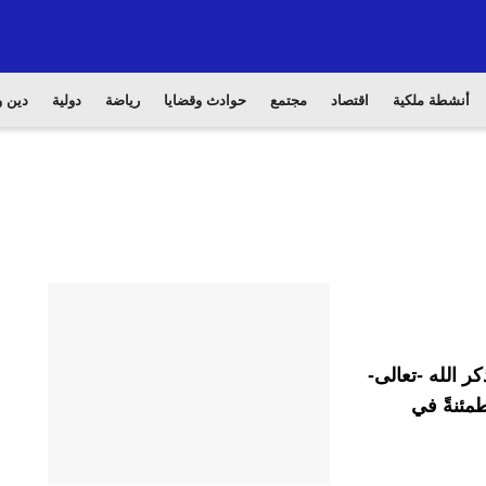
أنشطة ملكية
اقتصاد
مجتمع
حوادث وقضايا
رياضة
دولية
دين و
ر الله -تعالى-
مئنةً في