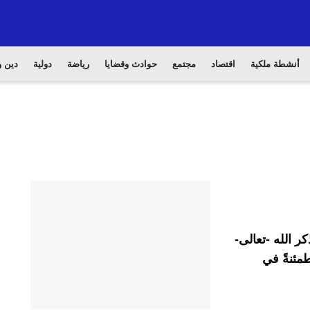
أنشطة ملكية
اقتصاد
مجتمع
حوادث وقضايا
رياضة
دولية
دين و
ر الله -تعالى-
مئنةً في