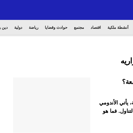
أنشطة ملكية
اقتصاد
مجتمع
حوادث وقضايا
رياضة
دولية
دين و
ريه
عة؟
، يأتي الأندومي
ناول. فما هو