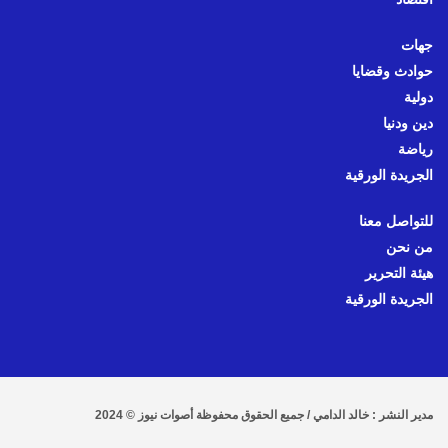
جهات
حوادث وقضايا
دولية
دين ودنيا
رياضة
الجريدة الورقية
للتواصل معنا
من نحن
هيئة التحرير
الجريدة الورقية
مدير النشر : خالد الدامي / جميع الحقوق محفوظة أصوات نيوز © 2024