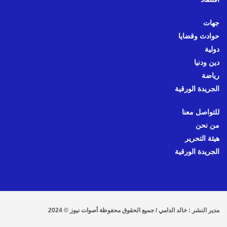
جهات
حوادث وقضايا
دولية
دين ودنيا
رياضة
الجريدة الورقية
للتواصل معنا
من نحن
هيئة التحرير
الجريدة الورقية
مدير النشر : خالد الدامي / جميع الحقوق محفوظة أصوات نيوز © 2024