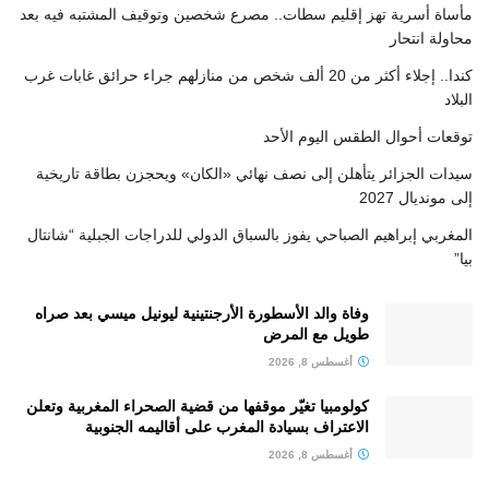
مأساة أسرية تهز إقليم سطات.. مصرع شخصين وتوقيف المشتبه فيه بعد
محاولة انتحار
كندا.. إجلاء أكثر من 20 ألف شخص من منازلهم جراء حرائق غابات غرب
البلاد
توقعات أحوال الطقس اليوم الأحد
سيدات الجزائر يتأهلن إلى نصف نهائي «الكان» ويحجزن بطاقة تاريخية
إلى مونديال 2027
المغربي إبراهيم الصباحي يفوز بالسباق الدولي للدراجات الجبلية “شانتال
بيا”
وفاة والد الأسطورة الأرجنتينية ليونيل ميسي بعد صراه
طويل مع المرض
أغسطس 8, 2026
كولومبيا تغيّر موقفها من قضية الصحراء المغربية وتعلن
الاعتراف بسيادة المغرب على أقاليمه الجنوبية
أغسطس 8, 2026