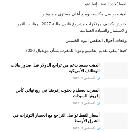
الفيفا يُجدد الثقة بـإنفانتينو
الذهب يواصل مكاسبه ويبلغ أعلى مستوى منذ يونيو
أخنوش يكشف مرتكزات مشروع قانون مالية 2027.. رهانات النمو
والاستثمار والسيادة الصناعية
توقعات أحوال الطقس اليوم الخميس
“فيفا” ينفي تقديم إنفانتينو وعودا للمغرب بشأن مونديال 2030
الذهب يصعد بدعم من تراجع الدولار قبل صدور بيانات
الوظائف الأمريكية
أغسطس 5, 2026
المغرب يصطدم بجنوب إفريقيا في ربع نهائي كأس
إفريقيا للسيدات
أغسطس 5, 2026
أسعار النفط تواصل التراجع مع انحسار التوترات في
الشرق الأوسط
أغسطس 5, 2026