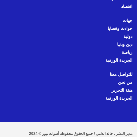
اقتصاد
جهات
حوادث وقضايا
دولية
دين ودنيا
رياضة
الجريدة الورقية
للتواصل معنا
من نحن
هيئة التحرير
الجريدة الورقية
مدير النشر : خالد الدامي / جميع الحقوق محفوظة أصوات نيوز © 2024